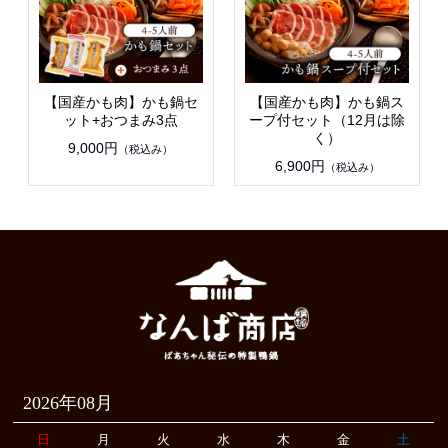
【国産かも肉】かも鍋セ
【国産かも肉】かも鍋ス
ット+おつまみ3点
ープ付セット（12月は除
く）
9,000円
（税込み）
6,900円
（税込み）
2026年08月
日
月
火
水
木
金
土